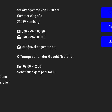
SV Altengamme von 1928 e.V.
I
Gammer Weg 49a
21039 Hamburg
D
040 - 794 100 80
040 - 794 100 81
J
info@svaltengamme.de
Öffnungszeiten der Geschäftsstelle
Die. 09:00 - 12:00
Sonst auch gern per
Email
.
 Dann
sfüllen