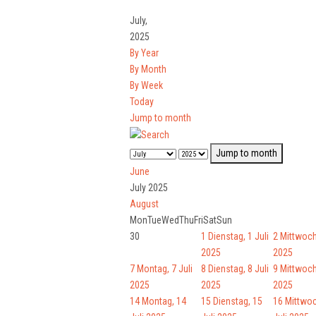
July,
2025
By Year
By Month
By Week
Today
Jump to month
Jump to month
June
July 2025
August
Mon
Tue
Wed
Thu
Fri
Sat
Sun
30
1
Dienstag, 1 Juli
2
Mittwoch,
2025
2025
7
Montag, 7 Juli
8
Dienstag, 8 Juli
9
Mittwoch,
2025
2025
2025
14
Montag, 14
15
Dienstag, 15
16
Mittwoc