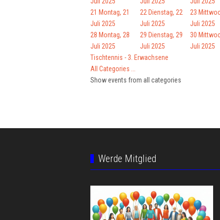
Juli 2025
Juli 2025
Juli 2025
21
Montag, 21
22
Dienstag, 22
23
Mittwoc
Juli 2025
Juli 2025
Juli 2025
28
Montag, 28
29
Dienstag, 29
30
Mittwoc
Juli 2025
Juli 2025
Juli 2025
Tischtennis - 3. Erwachsene
All Categories ...
Show events from all categories
Werde Mitglied