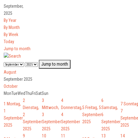
September,
2025
By Year
By Month
By Week
Today
Jump to month
Jump to month
August
September 2025
October
Mon
Tue
Wed
Thu
Fri
Sat
Sun
2
3
4
6
1
Montag,
7
Sonntag
Dienstag,
Mittwoch,
Donnerstag,
5
Freitag, 5
Samstag,
1
7
2
3
4
September
6
September
Septembe
September
September
September
2025
September
2025
2025
2025
2025
2025
2025
9
10
11
13
14