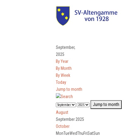
September,
2025
By Year
By Month
By Week
Today
Jump to month
Jump to month
August
September 2025
October
Mon
Tue
Wed
Thu
Fri
Sat
Sun