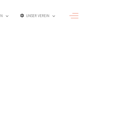
Off-Canvas Toggle
EN
UNSER VEREIN