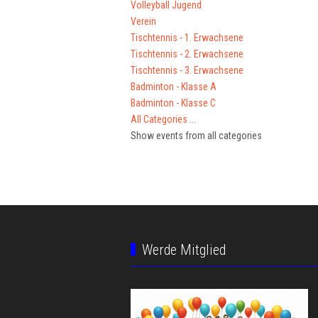
Volleyball Jugend
Verein
Tischtennis - 1. Erwachsene
Tischtennis - 2. Erwachsene
Tischtennis - 3. Erwachsene
Badminton - Klasse A
Badminton - Klasse C
All Categories ...
Show events from all categories
Werde Mitglied